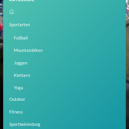
Sportarten
Fußball
Mountainbiken
Joggen
Klettern
Yoga
Outdoor
Fitness
Sportbekleidung