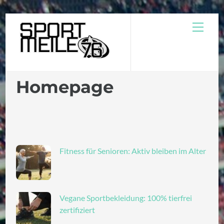
Skip
Men
to
content
Homepage
Fitness für Senioren: Aktiv bleiben im Alter
Vegane Sportbekleidung: 100% tierfrei
zertifiziert