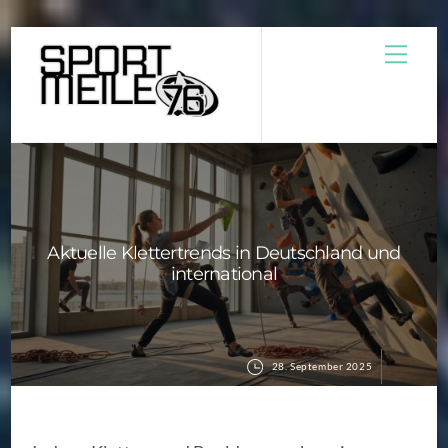
Skip
Men
to
content
Aktuelle Klettertrends in Deutschland und
international
28. September 2025