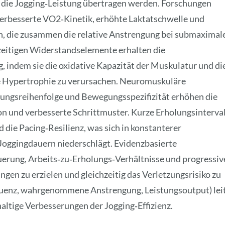
f die Jogging‑Leistung übertragen werden. Forschungen
g verbesserte VO2‑Kinetik, erhöhte Laktatschwelle und
en, die zusammen die relative Anstrengung bei submaximal
zeitigen Widerstandselemente erhalten die
 indem sie die oxidative Kapazität der Muskulatur und di
e Hypertrophie zu verursachen. Neuromuskuläre
ungsreihenfolge und Bewegungsspezifizität erhöhen die
n und verbesserte Schrittmuster. Kurze Erholungsinterval
 die Pacing‑Resilienz, was sich in konstanterer
Joggingdauern niederschlägt. Evidenzbasierte
uerung, Arbeits‑zu‑Erholungs‑Verhältnisse und progressiv
en zu erzielen und gleichzeitig das Verletzungsrisiko zu
quenz, wahrgenommene Anstrengung, Leistungsoutput) lei
altige Verbesserungen der Jogging‑Effizienz.