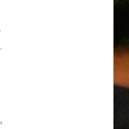
e
-
n