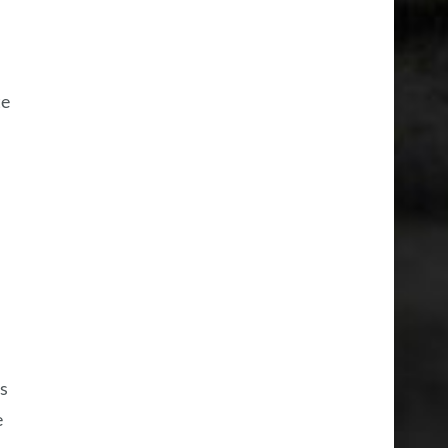
te
as
e