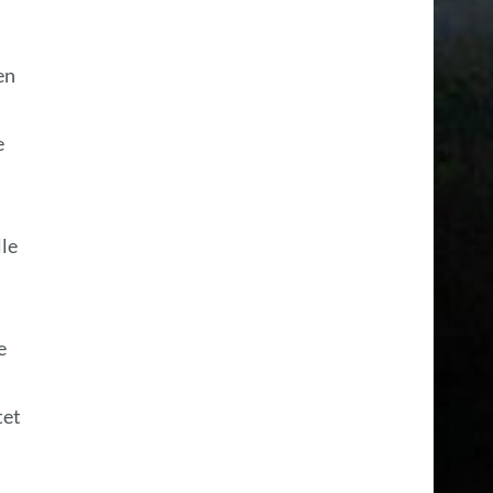
en
e
le
e
tet