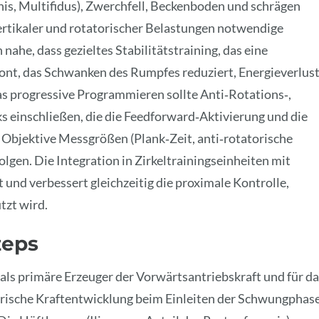
is, Multifidus), Zwerchfell, Beckenboden und schrägen
ertikaler und rotatorischer Belastungen notwendige
ahe, dass gezieltes Stabilitätstraining, das eine
ont, das Schwanken des Rumpfes reduziert, Energieverlus
s progressive Programmieren sollte Anti‑Rotations‑,
 einschließen, die die Feedforward‑Aktivierung und die
Objektive Messgrößen (Plank‑Zeit, anti‑rotatorische
gen. Die Integration in Zirkeltrainingseinheiten mit
 und verbessert gleichzeitig die proximale Kontrolle,
tzt wird.
zeps
als primäre Erzeuger der Vorwärtsantriebskraft und für d
trische Kraftentwicklung beim Einleiten der Schwungphas