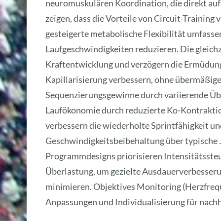
neuromuskulären Koordination, die direkt au
zeigen, dass die Vorteile von Circuit-Trainin
gesteigerte metabolische Flexibilität umfass
Laufgeschwindigkeiten reduzieren. Die gleich
Kraftentwicklung und verzögern die Ermüdung,
Kapillarisierung verbessern, ohne übermäßig
Sequenzierungsgewinne durch variierende Üb
Laufökonomie durch reduzierte Ko-Kontraktio
verbessern die wiederholte Sprintfähigkeit und
Geschwindigkeitsbeibehaltung über typische 
Programmdesigns priorisieren Intensitätsste
Überlastung, um gezielte Ausdauerverbesserung
minimieren. Objektives Monitoring (Herzfre
Anpassungen und Individualisierung für nachh