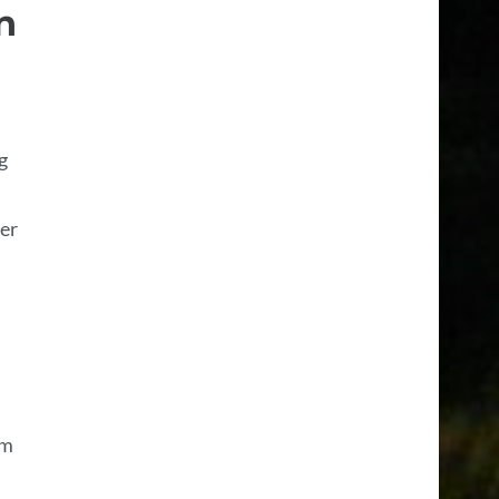
n
g
er
im