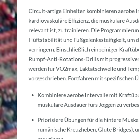
Circuit‑artige Einheiten kombinieren aerobe 
kardiovaskuläre Effizienz, die muskuläre Aus
relevant ist, zu trainieren. Die Programmieru
Hüftstabilität und Fußgelenkssteifigkeit, um 
verringern. Einschließlich einbeiniger Kraf
Rumpf‑Anti‑Rotations‑Drills mit progressiver
werden für VO2max, Laktatschwelle und Tempo
vorgeschrieben. Fortfahren mit spezifischen 
Kombiniere aerobe Intervalle mit Kraftüb
muskuläre Ausdauer fürs Joggen zu verbes
Priorisiere Übungen für die hintere Muskel
rumänische Kreuzheben, Glute Bridges), um