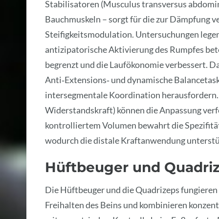
Stabilisatoren (Musculus transversus abdomin
Bauchmuskeln – sorgt für die zur Dämpfung v
Steifigkeitsmodulation. Untersuchungen legen n
antizipatorische Aktivierung des Rumpfes bet
begrenzt und die Laufökonomie verbessert. Da
Anti‑Extensions‑ und dynamische Balancetasks
intersegmentale Koordination herausfordern. 
Widerstandskraft) können die Anpassung verfol
kontrolliertem Volumen bewahrt die Spezifität
wodurch die distale Kraftanwendung unterstü
Hüftbeuger und Quadri
Die Hüftbeuger und die Quadrizeps fungieren 
Freihalten des Beins und kombinieren konzen