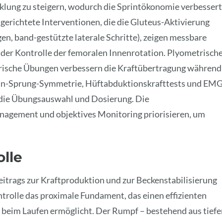
klung zu steigern, wodurch die Sprintökonomie verbessert
lgerichtete Interventionen, die die Gluteus-Aktivierung
gen, band-gestützte laterale Schritte), zeigen messbare
er Kontrolle der femoralen Innenrotation. Plyometrisch
trische Übungen verbessern die Kraftübertragung während
ein-Sprung-Symmetrie, Hüftabduktionskrafttests und EMG
 die Übungsauswahl und Dosierung. Die
anagement und objektives Monitoring priorisieren, um
olle
eitrags zur Kraftproduktion und zur Beckenstabilisierung
trolle das proximale Fundament, das einen effizienten
 beim Laufen ermöglicht. Der Rumpf – bestehend aus tiefe