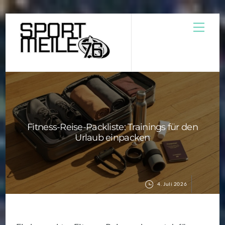
Skip
Men
to
content
Fitness-Reise-Packliste: Trainings für den
Urlaub einpacken
4. Juli 2026