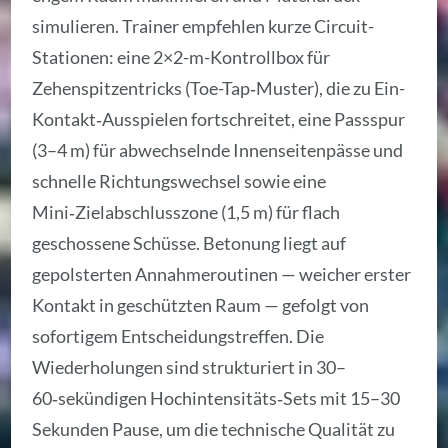
simulieren. Trainer empfehlen kurze Circuit-
Stationen: eine 2×2-m-Kontrollbox für
Zehenspitzentricks (Toe-Tap‑Muster), die zu Ein-
Kontakt‑Ausspielen fortschreitet, eine Passspur
(3–4 m) für abwechselnde Innenseitenpässe und
schnelle Richtungswechsel sowie eine
Mini‑Zielabschlusszone (1,5 m) für flach
geschossene Schüsse. Betonung liegt auf
gepolsterten Annahmeroutinen — weicher erster
Kontakt in geschützten Raum — gefolgt von
sofortigem Entscheidungstreffen. Die
Wiederholungen sind strukturiert in 30–
60‑sekündigen Hochintensitäts‑Sets mit 15–30
Sekunden Pause, um die technische Qualität zu