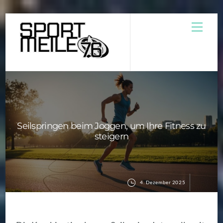
Skip
Men
to
content
Seilspringen beim Joggen, um Ihre Fitness zu
steigern
4. Dezember 2025