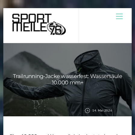
Skip
Men
to
content
Trailrunning-Jacke wasserfest: Wassersäule
10.000 mm+
14. Mai 2026