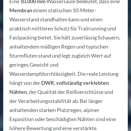
Eine
10.000 mm
Wassersäule bedeutet, dass eine
Membran
einem statischen 10‑Meter-
Wasserstand standhalten kann und einen
praktisch mittleren Schutz für Trailrunning und
Fastpacking bietet. Sie hält zuverlässig Schauern,
anhaltendem mäßigen Regen und typischen
Sturmfluten stand und legt zugleich Wert auf
geringes Gewicht und
Wasserdampfdurchlässigkeit. Die reale Leistung
hängt von der
DWR
,
vollständig verklebten
Nähten
, der Qualität der Reißverschlüsse und
der Verarbeitungsstabilität ab. Bei länger
anhaltenden starken Platzregen, alpiner
Exposition oder beschädigten Nähten sind eine
höhere Bewertung und eine verstärkte