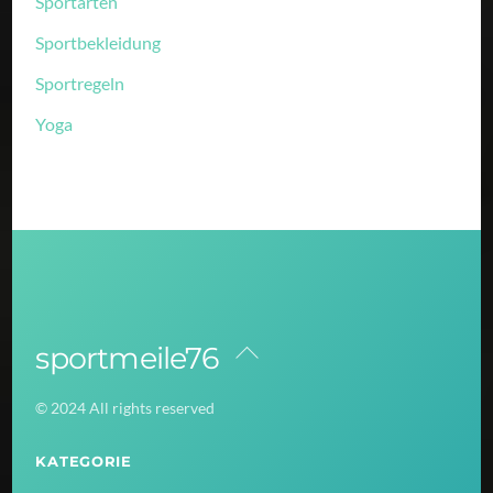
Sportarten
Sportbekleidung
Sportregeln
Yoga
sportmeile76
Back
To
© 2024 All rights reserved
Top
KATEGORIE