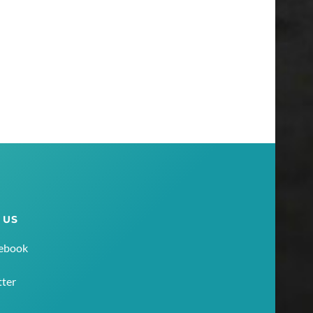
 US
ebook
tter