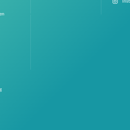
Ins
en
g