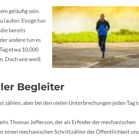
em geläufig sein.
 laufen. Einige tun
die bereits
er andere tun es
 Tag etwa 10.000
un. Doch wie weiß
ler Begleiter
st zählen, aber bei den vielen Unterbrechungen jeden Tag i
eits Thomas Jefferson, der als Erfinder der mechanischen
 er einen mechanischen Schrittzähler der Öffentlichkeit un