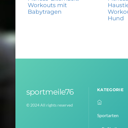
Workouts mit
Haustie
Babytragen
Workou
Hund
sportmeile76
KATEGORIE
© 2024 All rights reserved
Sportarten