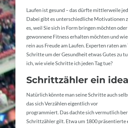
Laufen ist gesund – das dürfte mittlerweile jed
Dabei gibt es unterschiedliche Motivationen zu
es, weil Sie sich in Form bringen möchten oder 
gewonnene Fitness erhalten möchten und wied
rein aus Freude am Laufen. Experten raten am
Schritte um der Gesundheit etwas Gutes zu t
ich, wie viele Schritte ich jeden Tag tue?
Schrittzähler ein idea
Natürlich könnte man seine Schritte auch selb
das sich Verzählen eigentlich vor
programmiert. Das dachte sich vermutlich ber
Schrittzähler gilt. Etwa um 1800 präsentierte