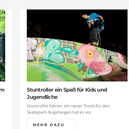
im
Stuntroller ein Spaß für Kids und
Jugendliche
Stuntroller fahren, ein neuer Trend für den
Skatepark Angefangen hat es vor
MEHR DAZU