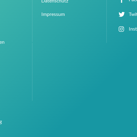
Datenschutz
Top
Twi
Impressum
Ins
en
g