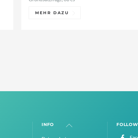
MEHR DAZU
INFO
FOLLOW
Back
To
Fac