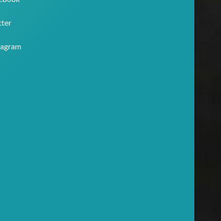
tter
tagram