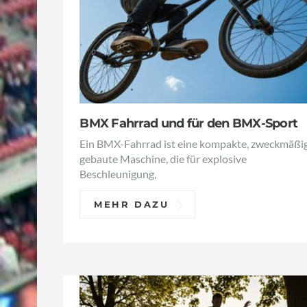
BMX Fahrrad und für den BMX-Sport
Ein BMX-Fahrrad ist eine kompakte, zweckmäßi
gebaute Maschine, die für explosive
Beschleunigung,
MEHR DAZU