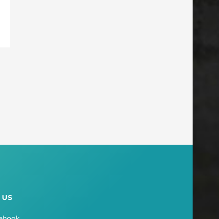
 US
ebook