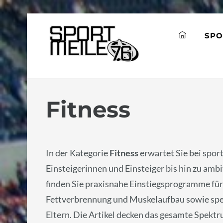
Skip
to
SPO
content
Fitness
In der Kategorie
Fitness
erwartet Sie bei spor
Einsteigerinnen und Einsteiger bis hin zu am
finden Sie praxisnahe Einstiegsprogramme für 
Fettverbrennung und Muskelaufbau sowie spezi
Eltern. Die Artikel decken das gesamte Spek