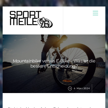
Skip
Men
to
content
Mountainbike versus E-Bike – Was ist die
bessere Entscheidung?
6. März 2024