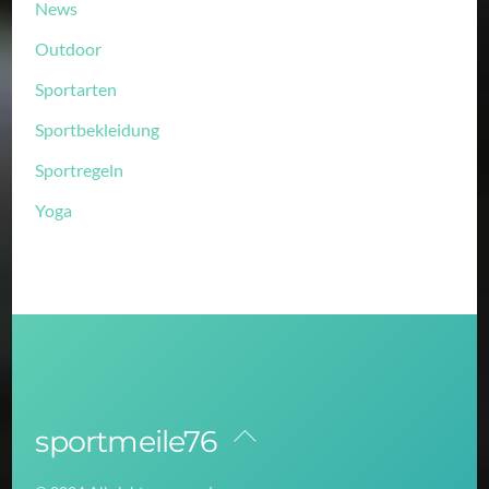
News
Outdoor
Sportarten
Sportbekleidung
Sportregeln
Yoga
sportmeile76
Back
To