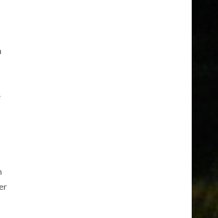
n
e
n
er