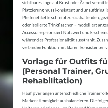
sichtbares Logo auf Brust oder Ärmel vermitt
Platzierung muss konsistent und unaufdringlic
Pfeifenetikette schreibt zurückhaltenden, gez
oder isolierte Trinkflaschen – modelliert an
Accessoire priorisiert Nutzwert und Erscheinu
während es Professionalität ausstrahlt. Zusa
verbinden Funktion mit klaren, konsistenten v
Vorlage für Outfits f
(Personal Trainer, G
Rehabilitation)
Häufig verlangen unterschiedliche Trainerroll
Markenstimmigkeit ausbalancieren. Die folge