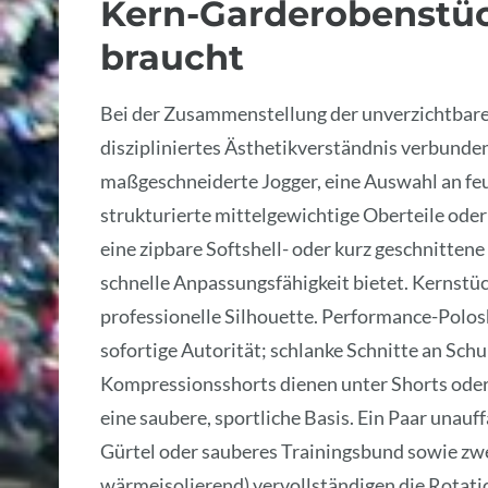
Kern-Garderobenstück
braucht
Bei der Zusammenstellung der unverzichtbaren
diszipliniertes Ästhetikverständnis verbund
maßgeschneiderte Jogger, eine Auswahl an feu
strukturierte mittelgewichtige Oberteile ode
eine zipbare Softshell- oder kurz geschnitten
schnelle Anpassungsfähigkeit bietet. Kernstüc
professionelle Silhouette. Performance-Polosh
sofortige Autorität; schlanke Schnitte an Schu
Kompressionsshorts dienen unter Shorts oder
eine saubere, sportliche Basis. Ein Paar unauf
Gürtel oder sauberes Trainingsbund sowie zwe
wärmeisolierend) vervollständigen die Rotations