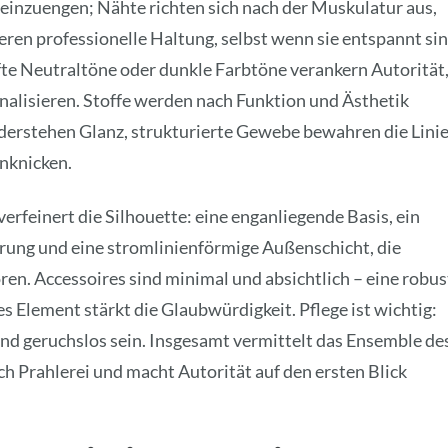
 einzuengen; Nähte richten sich nach der Muskulatur aus,
eren professionelle Haltung, selbst wenn sie entspannt sin
te Neutraltöne oder dunkle Farbtöne verankern Autorität
nalisieren. Stoffe werden nach Funktion und Ästhetik
erstehen Glanz, strukturierte Gewebe bewahren die Lini
nknicken.
erfeinert die Silhouette: eine enganliegende Basis, ein
hrung und eine stromlinienförmige Außenschicht, die
ren. Accessoires sind minimal und absichtlich – eine robus
es Element stärkt die Glaubwürdigkeit. Pflege ist wichtig:
und geruchslos sein. Insgesamt vermittelt das Ensemble de
h Prahlerei und macht Autorität auf den ersten Blick