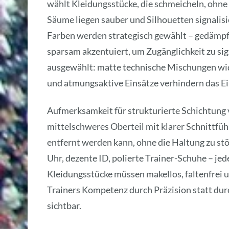
wählt Kleidungsstücke, die schmeicheln, ohne
Säume liegen sauber und Silhouetten signalisi
Farben werden strategisch gewählt – gedämpf
sparsam akzentuiert, um Zugänglichkeit zu sig
ausgewählt: matte technische Mischungen wid
und atmungsaktive Einsätze verhindern das Ei
Aufmerksamkeit für strukturierte Schichtung v
mittelschweres Oberteil mit klarer Schnittfü
entfernt werden kann, ohne die Haltung zu stö
Uhr, dezente ID, polierte Trainer-Schuhe – jed
Kleidungsstücke müssen makellos, faltenfrei 
Trainers Kompetenz durch Präzision statt durc
sichtbar.