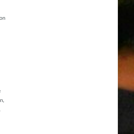
ion
e
n,
.