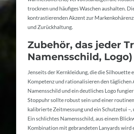
trocknen und häufiges Waschen aushalten. Die
kontrastierenden Akzent zur Markenkohärenz. 
und Zurückhaltung.
Zubehör, das jeder T
Namensschild, Logo)
Jenseits der Kernkleidung, die die Silhouette 
Kompetenz und rationalisieren den täglichen A
Namensschild und ein deutliches Logo fungie
Stoppuhr sollte robust sein und einer routi
kalibrierte Zeitmessung und ein Schutzetui –,
Ein schlichtes Namensschild, aus einem Blickwi
Kombination mit gebrandeten Lanyards wird es