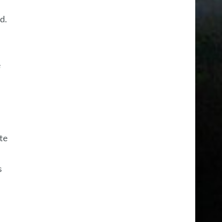
d.
,
e
te
s