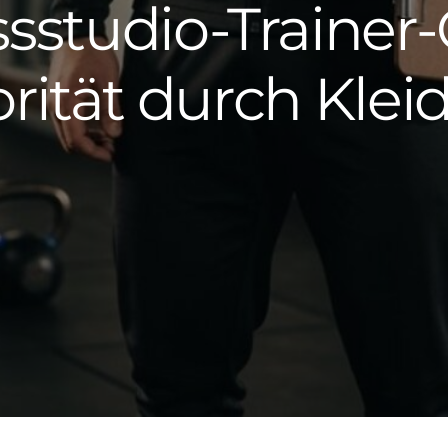
ssstudio-Trainer-O
rität durch Kle