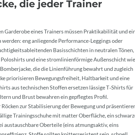
e, die jeder Trainer
 Garderobe eines Trainers müssen Praktikabilität und ei
en werden: eng anliegende Performance-Leggings oder
chtigkeitsableitenden Basisschichten in neutralen Tönen,
r Poloshirts und eine stromlinienförmige Außenschicht wi
e Bomberjacke, die die Linienführung bewahrt und zugleich
ke priorisieren Bewegungsfreiheit, Haltbarkeit und eine
irts aus technischen Stoffen ersetzen lässige T‑Shirts für
ltern und Brust bewahren ein gepflegtes Profil.
 Röcken zur Stabilisierung der Bewegung und präsentiere
fällige Trainingsschuhe mit matter Oberfläche, ein schwarz
i austauschbare Oberteile (eins atmungsaktiv, eins
effizienz. Stoffe sollten knitterresistent sein, schnell