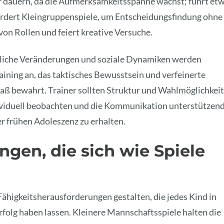
r dauern, da die Aufmerksamkeitsspanne wächst; führt et
rdert Kleingruppenspiele, um Entscheidungsfindung ohne
on Rollen und feiert kreative Versuche.
rliche Veränderungen und soziale Dynamiken werden
Training an, das taktisches Bewusstsein und verfeinerte
Spaß bewahrt. Trainer sollten Struktur und Wahlmöglichkei
ividuell beobachten und die Kommunikation unterstützen
er frühen Adoleszenz zu erhalten.
gen, die sich wie Spiele
Fähigkeitsherausforderungen gestalten, die jedes Kind in
olg haben lassen. Kleinere Mannschaftsspiele halten die