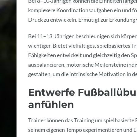
Bei 8–10‑Jährigen können die Einheiten länge
komplexere Koordinationsaufgaben ein und fö
Druck zu entwickeln. Ermutigt zur Erkundung v
Bei 11–13‑Jährigen beschleunigen sich körpe
wichtiger. Bietet vielfältiges, spielbasiertes 
Fähigkeiten entwickelt und gleichzeitig den 
ausbalancieren, motorische Meilensteine ind
gestalten, um die intrinsische Motivation in d
Entwerfe Fußballübun
anfühlen
Trainer können das Training um spielbasierte 
seinem eigenen Tempo experimentieren und Erf