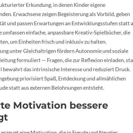
kturierter Erkundung, in denen Kinder eigene
nden. Erwachsene zeigen Begeisterung als Vorbild, geben
ität und passen Erwartungen an Entwicklungsstufen statt 
e umfassen einfache, anpassbare Kreativ-Spielbücher, die
en, um Einheiten frisch und inklusiv zu halten.
ung unter Gleichaltrigen fördern Autonomie und soziale
ung formuliert — Fragen, die zur Reflexion einladen, sta
Ball bewahrt das intrinsische Interesse und reduziert Druck.
 Umgebung priorisiert Spaß, Entdeckung und allmählichen
de statt aus externen Belohnungen entsteht.
te Motivation bessere
gt
 erzeugt eine Motivation, die in Freude und Neugier