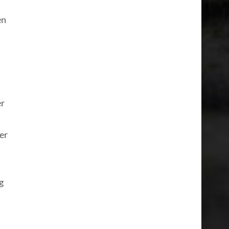
en
er
er
g