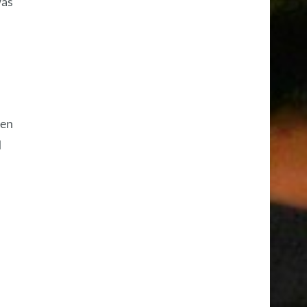
was
ten
d