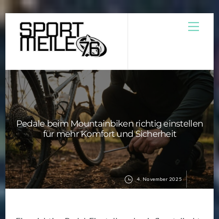
Skip
Men
to
content
Pedale beim Mountainbiken richtig einstellen
für mehr Komfort und Sicherheit
4. November 2025