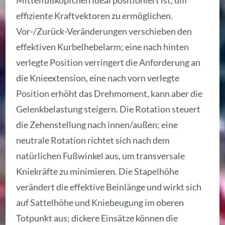
Mittelfußköpfchen ideal positioniert ist, um
effiziente Kraftvektoren zu ermöglichen.
Vor-/Zurück-Veränderungen verschieben den
effektiven Kurbelhebelarm; eine nach hinten
verlegte Position verringert die Anforderung an
die Knieextension, eine nach vorn verlegte
Position erhöht das Drehmoment, kann aber die
Gelenkbelastung steigern. Die Rotation steuert
die Zehenstellung nach innen/außen; eine
neutrale Rotation richtet sich nach dem
natürlichen Fußwinkel aus, um transversale
Kniekräfte zu minimieren. Die Stapelhöhe
verändert die effektive Beinlänge und wirkt sich
auf Sattelhöhe und Kniebeugung im oberen
Totpunkt aus; dickere Einsätze können die