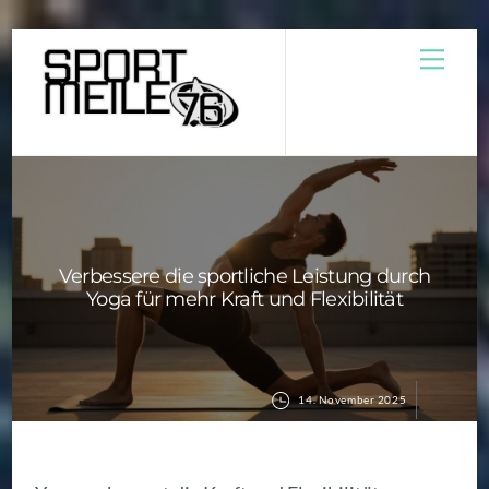
Skip
Men
to
content
Verbessere die sportliche Leistung durch
Yoga für mehr Kraft und Flexibilität
14. November 2025