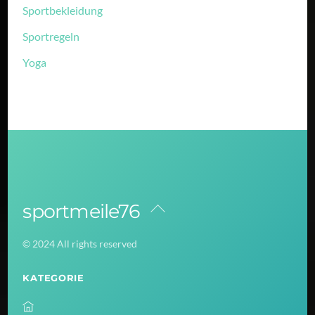
Sportbekleidung
Sportregeln
Yoga
sportmeile76
Back
To
© 2024 All rights reserved
Top
KATEGORIE